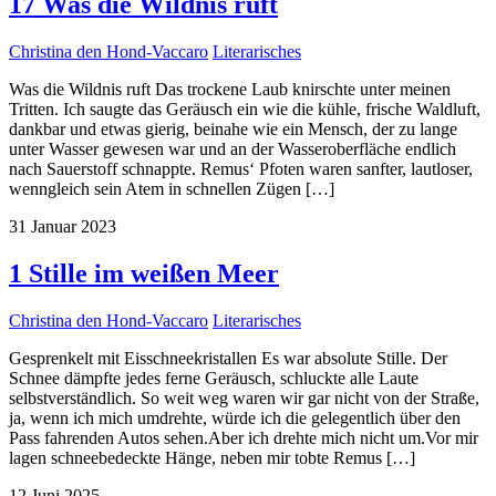
17 Was die Wildnis ruft
Christina den Hond-Vaccaro
Literarisches
Was die Wildnis ruft Das trockene Laub knirschte unter meinen
Tritten. Ich saugte das Geräusch ein wie die kühle, frische Waldluft,
dankbar und etwas gierig, beinahe wie ein Mensch, der zu lange
unter Wasser gewesen war und an der Wasseroberfläche endlich
nach Sauerstoff schnappte. Remus‘ Pfoten waren sanfter, lautloser,
wenngleich sein Atem in schnellen Zügen […]
31
Januar
2023
1 Stille im weißen Meer
Christina den Hond-Vaccaro
Literarisches
Gesprenkelt mit Eisschneekristallen Es war absolute Stille. Der
Schnee dämpfte jedes ferne Geräusch, schluckte alle Laute
selbstverständlich. So weit weg waren wir gar nicht von der Straße,
ja, wenn ich mich umdrehte, würde ich die gelegentlich über den
Pass fahrenden Autos sehen.Aber ich drehte mich nicht um.Vor mir
lagen schneebedeckte Hänge, neben mir tobte Remus […]
12
Juni
2025