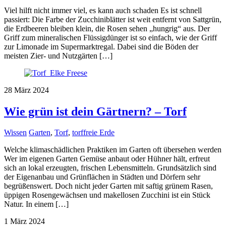
Viel hilft nicht immer viel, es kann auch schaden Es ist schnell
passiert: Die Farbe der Zucchiniblätter ist weit entfernt von Sattgrün,
die Erdbeeren bleiben klein, die Rosen sehen „hungrig“ aus. Der
Griff zum mineralischen Flüssigdünger ist so einfach, wie der Griff
zur Limonade im Supermarktregal. Dabei sind die Böden der
meisten Zier- und Nutzgärten […]
28
März
2024
Wie grün ist dein Gärtnern? – Torf
Wissen
Garten
,
Torf
,
torffreie Erde
Welche klimaschädlichen Praktiken im Garten oft übersehen werden
Wer im eigenen Garten Gemüse anbaut oder Hühner hält, erfreut
sich an lokal erzeugten, frischen Lebensmitteln. Grundsätzlich sind
der Eigenanbau und Grünflächen in Städten und Dörfern sehr
begrüßenswert. Doch nicht jeder Garten mit saftig grünem Rasen,
üppigen Rosengewächsen und makellosen Zucchini ist ein Stück
Natur. In einem […]
1
März
2024