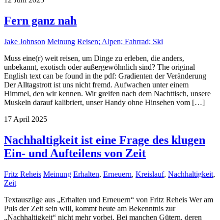
Fern ganz nah
Jake Johnson
Meinung
Reisen; Alpen; Fahrrad; Ski
Muss eine(r) weit reisen, um Dinge zu erleben, die anders,
unbekannt, exotisch oder außergewöhnlich sind? The original
English text can be found in the pdf: Gradienten der Veränderung
Der Alltagstrott ist uns nicht fremd. Aufwachen unter einem
Himmel, den wir kennen. Wir greifen nach dem Nachttisch, unsere
Muskeln darauf kalibriert, unser Handy ohne Hinsehen vom […]
17
April
2025
Nachhaltigkeit ist eine Frage des klugen
Ein- und Aufteilens von Zeit
Fritz Reheis
Meinung
Erhalten
,
Erneuern
,
Kreislauf
,
Nachhaltigkeit
,
Zeit
Textauszüge aus „Erhalten und Erneuern“ von Fritz Reheis Wer am
Puls der Zeit sein will, kommt heute am Bekenntnis zur
„Nachhaltigkeit“ nicht mehr vorbei. Bei manchen Gütern, deren