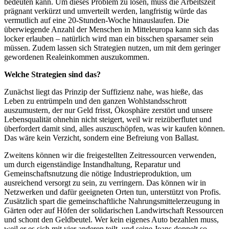
bedeuten kann. Um dieses Problem zu lösen, muss die Arbeitszeit
prägnant verkürzt und umverteilt werden, langfristig würde das
vermutlich auf eine 20-Stunden-Woche hinauslaufen. Die
überwiegende Anzahl der Menschen in Mitteleuropa kann sich das
locker erlauben – natürlich wird man ein bisschen sparsamer sein
müssen. Zudem lassen sich Strategien nutzen, um mit dem geringer
gewordenen Realeinkommen auszukommen.
Welche Strategien sind das?
Zunächst liegt das Prinzip der Suffizienz nahe, was hieße, das
Leben zu entrümpeln und den ganzen Wohlstandsschrott
auszumustern, der nur Geld frisst, Ökosphäre zerstört und unsere
Lebensqualität ohnehin nicht steigert, weil wir reizüberflutet und
überfordert damit sind, alles auszuschöpfen, was wir kaufen können.
Das wäre kein Verzicht, sondern eine Befreiung von Ballast.
Zweitens können wir die freigestellten Zeitressourcen verwenden,
um durch eigenständige Instandhaltung, Reparatur und
Gemeinschaftsnutzung die nötige Industrieproduktion, um
ausreichend versorgt zu sein, zu verringern. Das können wir in
Netzwerken und dafür geeigneten Orten tun, unterstützt von Profis.
Zusätzlich spart die gemeinschaftliche Nahrungsmittelerzeugung in
Gärten oder auf Höfen der solidarischen Landwirtschaft Ressourcen
und schont den Geldbeutel. Wer kein eigenes Auto bezahlen muss,
weil er es sich mit vier anderen teilt, und seine Jeans doppelt so