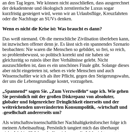
an den Tag legen. Wir können nicht ausschließen, dass ausgerechnet
der dekadenteste und ökologisch zerstörerische Luxus sogar
kurzfristig gesteigert wird, wenn wir an Urlaubsflüge, Kreuzfahrten
oder die Nachfrage an SUVs denken.
Wenn es nicht die Krise ist: Was braucht es dann?
Das weiß niemand. Ob die menschliche Zivilisation überleben kann,
ist inzwischen offener denn je. Es lässt sich ein spannendes Szenario
beobachten: Nie waren die Menschen so gebildet, so frei, so reich,
so problembewusst, so politisch korrekt und nie haben sie
gleichzeitig so ruinös über ihre Verhältnisse gelebt. Nicht
auszuschließen ist, dass es ein unschönes Finale gibt. Solange dieses
aber nicht eingetreten ist, sehen es viele Menschen und auch
Wissenschaftler wie ich als ihre Pflicht, gegen den Steigerungswahn,
der uns die Lebensgrundlage kostet, vorzugehen.
„Spannend“ sagen Sie. „Zum Verzweifeln“ sage ich. Wie gehen
Sie persönlich mit der großen Diskrepanz von absoluter,
globaler und folgenreicher Dringlichkeit einerseits und der
weitreichenden unveränderten Konsumpolitik, -wirtschaft und
-gesellschaft andererseits um?
Als wirtschaftswissenschaftlicher Nachhaltigkeitsforscher folge ich
meinem Arbeitsauftrag. Persönlich tangiert mich das überhaupt