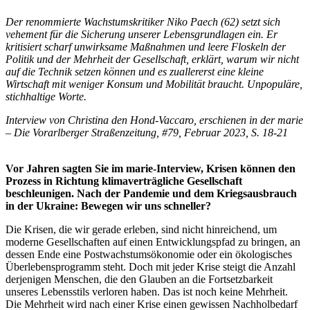
Der renommierte Wachstumskritiker Niko Paech (62) setzt sich
vehement für die Sicherung unserer Lebensgrundlagen ein. Er
kritisiert scharf unwirksame Maßnahmen und leere Floskeln der
Politik und der Mehrheit der Gesellschaft, erklärt, warum wir nicht
auf die Technik setzen können und es zuallererst eine kleine
Wirtschaft mit weniger Konsum und Mobilität braucht. Unpopuläre,
stichhaltige Worte.
Interview von Christina den Hond-Vaccaro, erschienen in der marie
– Die Vorarlberger Straßenzeitung, #79, Februar 2023, S. 18-21
Vor Jahren sagten Sie im marie-Interview, Krisen können den
Prozess in Richtung klimaverträgliche Gesellschaft
beschleunigen. Nach der Pandemie und dem Kriegsausbrauch
in der Ukraine: Bewegen wir uns schneller?
Die Krisen, die wir gerade erleben, sind nicht hinreichend, um
moderne Gesellschaften auf einen Entwicklungspfad zu bringen, an
dessen Ende eine Postwachstumsökonomie oder ein ökologisches
Überlebensprogramm steht. Doch mit jeder Krise steigt die Anzahl
derjenigen Menschen, die den Glauben an die Fortsetzbarkeit
unseres Lebensstils verloren haben. Das ist noch keine Mehrheit.
Die Mehrheit wird nach einer Krise einen gewissen Nachholbedarf