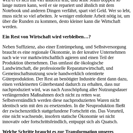
lange nutzen kann, weil er sie repariert und ähnlich mit dem
Notebook und anderen Dingen verfährt, spart viel Geld. Wer so lebt,
muss nicht so viel arbeiten. Je weniger entlohnte Arbeit nötig ist, um
über die Runden zu kommen, desto kleiner kann die Wirtschaft
werden.
Ein Rest von Wirtschaft wird verbleiben…?
Neben Suffizienz, also einer Entrümpelung, und Selbstversorgung
braucht es eine regionale Ökonomie, in der kreative Unternehmen
nach wie vor marktwirtschaftlich agieren und einen Teil der
Produktion übernehmen. Das umfasst die ökologische
Landwirtschaft, die professionelle Reparaturwirtschaft, und
Gemeinschaftsnutzung sowie handwerklich orientierte
Güterproduktion. Der Rest an benötigter Industrie dient dann dazu,
einen verkleinerten Güterbestand dadurch zu erhalten, dass nur
nachproduziert wird, was nach Ausschöpfung aller Nutzungsdauer
verlängernden Maßnahmen doch nicht zu retten war.
Selbstverständlich werden diese nachproduzierten Waren nicht
identisch sein mit den zu ersetzenden. In die Neuproduktion fließt
der zwischenzeitlich stattgefundene Fortschritt ein. Das Vorurteil,
eine nicht wachsende, insofern statische Ökonomie sei nicht
innovativ oder fortschrittsfeindlich, entpuppt sich als Quatsch.
Welche Schritte braucht es zur Transformation unseres