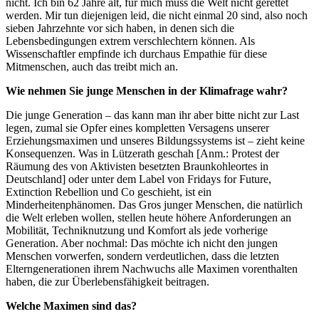
nicht. Ich bin 62 Jahre alt, für mich muss die Welt nicht gerettet
werden. Mir tun diejenigen leid, die nicht einmal 20 sind, also noch
sieben Jahrzehnte vor sich haben, in denen sich die
Lebensbedingungen extrem verschlechtern können. Als
Wissenschaftler empfinde ich durchaus Empathie für diese
Mitmenschen, auch das treibt mich an.
Wie nehmen Sie junge Menschen in der Klimafrage wahr?
Die junge Generation – das kann man ihr aber bitte nicht zur Last
legen, zumal sie Opfer eines kompletten Versagens unserer
Erziehungsmaximen und unseres Bildungssystems ist – zieht keine
Konsequenzen. Was in Lützerath geschah [Anm.: Protest der
Räumung des von Aktivisten besetzten Braunkohleortes in
Deutschland] oder unter dem Label von Fridays for Future,
Extinction Rebellion und Co geschieht, ist ein
Minderheitenphänomen. Das Gros junger Menschen, die natürlich
die Welt erleben wollen, stellen heute höhere Anforderungen an
Mobilität, Techniknutzung und Komfort als jede vorherige
Generation. Aber nochmal: Das möchte ich nicht den jungen
Menschen vorwerfen, sondern verdeutlichen, dass die letzten
Elterngenerationen ihrem Nachwuchs alle Maximen vorenthalten
haben, die zur Überlebensfähigkeit beitragen.
Welche Maximen sind das?