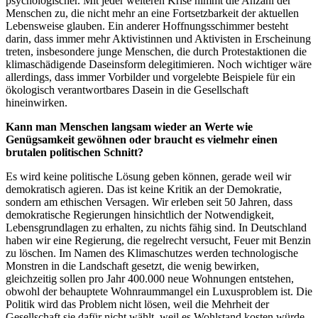
psychologischer. Mit jeder weiteren Krise nimmt die Anzahl der
Menschen zu, die nicht mehr an eine Fortsetzbarkeit der aktuellen
Lebensweise glauben. Ein anderer Hoffnungsschimmer besteht
darin, dass immer mehr Aktivistinnen und Aktivisten in Erscheinung
treten, insbesondere junge Menschen, die durch Protestaktionen die
klimaschädigende Daseinsform delegitimieren. Noch wichtiger wäre
allerdings, dass immer Vorbilder und vorgelebte Beispiele für ein
ökologisch verantwortbares Dasein in die Gesellschaft
hineinwirken.
Kann man Menschen langsam wieder an Werte wie
Genügsamkeit gewöhnen oder braucht es vielmehr einen
brutalen politischen Schnitt?
Es wird keine politische Lösung geben können, gerade weil wir
demokratisch agieren. Das ist keine Kritik an der Demokratie,
sondern am ethischen Versagen. Wir erleben seit 50 Jahren, dass
demokratische Regierungen hinsichtlich der Notwendigkeit,
Lebensgrundlagen zu erhalten, zu nichts fähig sind. In Deutschland
haben wir eine Regierung, die regelrecht versucht, Feuer mit Benzin
zu löschen. Im Namen des Klimaschutzes werden technologische
Monstren in die Landschaft gesetzt, die wenig bewirken,
gleichzeitig sollen pro Jahr 400.000 neue Wohnungen entstehen,
obwohl der behauptete Wohnraummangel ein Luxusproblem ist. Die
Politik wird das Problem nicht lösen, weil die Mehrheit der
Gesellschaft sie dafür nicht wählt, weil es Wohlstand kosten würde.