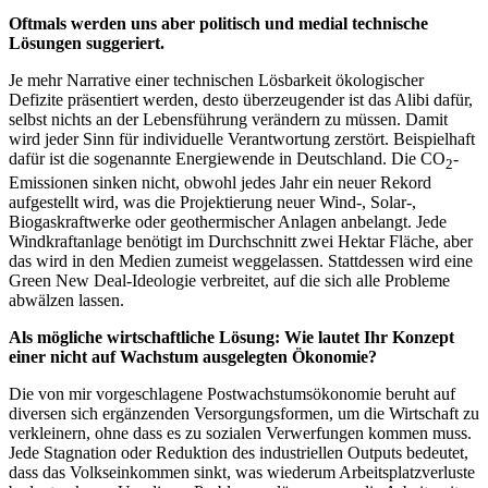
Oftmals werden uns aber politisch und medial technische
Lösungen suggeriert.
Je mehr Narrative einer technischen Lösbarkeit ökologischer
Defizite präsentiert werden, desto überzeugender ist das Alibi dafür,
selbst nichts an der Lebensführung verändern zu müssen. Damit
wird jeder Sinn für individuelle Verantwortung zerstört. Beispielhaft
dafür ist die sogenannte Energiewende in Deutschland. Die CO
-
2
Emissionen sinken nicht, obwohl jedes Jahr ein neuer Rekord
aufgestellt wird, was die Projektierung neuer Wind-, Solar-,
Biogaskraftwerke oder geothermischer Anlagen anbelangt. Jede
Windkraftanlage benötigt im Durchschnitt zwei Hektar Fläche, aber
das wird in den Medien zumeist weggelassen. Stattdessen wird eine
Green New Deal-Ideologie verbreitet, auf die sich alle Probleme
abwälzen lassen.
Als mögliche wirtschaftliche Lösung: Wie lautet Ihr Konzept
einer nicht auf Wachstum ausgelegten Ökonomie?
Die von mir vorgeschlagene Postwachstumsökonomie beruht auf
diversen sich ergänzenden Versorgungsformen, um die Wirtschaft zu
verkleinern, ohne dass es zu sozialen Verwerfungen kommen muss.
Jede Stagnation oder Reduktion des industriellen Outputs bedeutet,
dass das Volkseinkommen sinkt, was wiederum Arbeitsplatzverluste