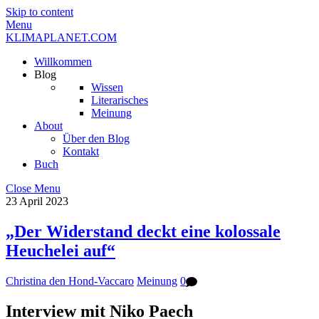
Skip to content
Menu
KLIMAPLANET.COM
Willkommen
Blog
Wissen
Literarisches
Meinung
About
Über den Blog
Kontakt
Buch
Close Menu
23
April
2023
„Der Widerstand deckt eine kolossale
Heuchelei auf“
Christina den Hond-Vaccaro
Meinung
0
Interview mit Niko Paech