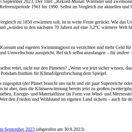
m September 2023. Der Titel: „Rekord-Monat: Wärmster und zweitsonni
 Referenzperiode 1961 bis 1990. Selbst im Vergleich zur aktuellen und
 Vergleich zu 1850 erwärmen soll, ist in weite Ferne gerückt. Wie das
und „würden in den nächsten 70 Jahren auf eine 3,2°C wärmere Welt h
en, Konsum und eigenen Swimmingpool zu verzichten und mehr Geld für
- und Umweltschutz ausspricht. Bei sich selbst anzufangen – für
andere
–
elbst rettet, nicht nur den Planeten? „Wenn wir jetzt sicher wissen, da
s Potsdam-Instituts für Klimafolgenforschung dem Spiegel.
s zugespitzt (der Planet braucht uns nicht und ein paar Superreiche ode
 ist aber, dass die Klimaerwärmung bereits jetzt zu großen (wetter)ph
eben, Energie- und Materialflüsse (in Form von Wind- und Meeresström
r. Wer den Frieden und Wohlstand im eigenen Land sichern – auch für d
im September 2023
(abgerufen am 30.9.2023)