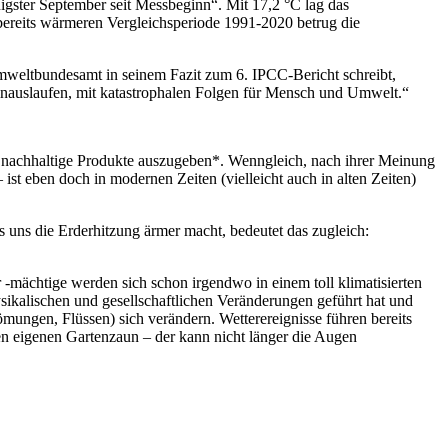
gster September seit Messbeginn“. Mit 17,2 °C lag das
 bereits wärmeren Vergleichsperiode 1991-2020 betrug die
 Umweltbundesamt in seinem Fazit zum 6. IPCC-Bericht schreibt,
inauslaufen, mit katastrophalen Folgen für Mensch und Umwelt.“
 nachhaltige Produkte auszugeben*. Wenngleich, nach ihrer Meinung
 ist eben doch in modernen Zeiten (vielleicht auch in alten Zeiten)
ss uns die Erderhitzung ärmer macht, bedeutet das zugleich:
r -mächtige werden sich schon irgendwo in einem toll klimatisierten
ysikalischen und gesellschaftlichen Veränderungen geführt hat und
ungen, Flüssen) sich verändern. Wetterereignisse führen bereits
en eigenen Gartenzaun – der kann nicht länger die Augen