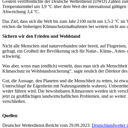
Gestern veröffentlichte der Deutsche Wetterdienst (DWD) Zahlen zu
Temperaturmittel um 3,9 °C über dem Wert der international gültigen
Abweichung 3,4 °C.
Das Ziel, dass sich die Welt bis zum Jahr 2100 nicht um 1,5-2 °C im
reichen die bisherigen Klimaschutzmaßnahmen bei weitem nicht aus 
Sichern wir den Frieden und Wohlstand
Nicht alle Menschen sind naturverbunden oder bereit, auf Flugreis
gefragt, ein Großteil der Bevölkerung sich für Natur-, Klima-, Arten
schwierig.
Was aber, wenn man (endlich) versteht, dass man sich als Menschheit s
Klimaschutz ist Wohlstandssicherung“, sagte neulich der Direktor de
Gut, die Aussage, den Planeten und die Menschheit zu retten, ist etwa
Unterschlupf ihr Eigenheim mit Nahrungsmitteln wahren). Unbestritten
weiter führen wird. Die bewohnbaren Klimazonen werden sich verschi
jetzt zu großflächigen landwirtschaftlichen Problemen, und so weite
verschließen.
Quellen
:
Deutscher Wetterdienst-Bericht vom 29.09.2023:
Deutschlandwetter 