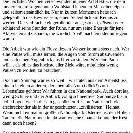
Die nächsten Wochen verschwanden in jener Art Hektik, die dem
modernen, im sogenannten Wohlstand lebenden Menschen eigen
und selbstverständlich ist. Nur in kurzen Momenten hatte ich
gelegentlich das Bewusstsein, einen Seitenblick auf Remus zu
werfen. Der verbrachte eingerollt oder ausgestreckt, dösend oder
schlafend seine Stunden der Ruhe, nur um seine Energie für jene
Aktivitäten aufzusparen, die wirklich Spaß machten oder aufregend
waren.
Die Arbeit war wie ein Fluss: dessen Wasser kommt stets nach. Wer
eine Pause will, muss lernen, die Augen vom Strom abzuwenden
und sich einen Augenblick ans Ufer zu stellen. Wer eine Pause
will… als ob es das höchste aller Ziele wäre, möglichst wenig
Pausen zu wollen, zu brauchen.
Doch am Sonntag war es so weit – wir traten aus dem Arbeitsfluss,
hinein in einen anderen, der ebenfalls (zum Glück!) zum
Lebensfluss gehörte: Wir fuhren in den Nationalpark. Auch dort lag
wenig Schnee und der Anblick völlig schneefreier Südhänge bis in
hohe Lagen war in diesem geschützten Rest an Natur noch viel
erschreckender als in der ungeschützten, „zivilisierten“ Heimat.
Wenn nicht einmal im größten Nationalpark Österreichs, den Hohen
Tauern, die Natur noch intakt war, welche Chance konnte der Rest
dann noch haben?