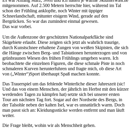
Es war Anfang März, Sven und ich hatten je warme Skiunterwäsche
mitgenommen. Auf 2.500 Metern herrschte hier, während im Tal
schon der Frühling anklopfte, noch Winter mit üppiger
Schneelandschaft, mitunter eisigem Wind, gerade auf den
Bergrücken. So war das zumindest einmal gewesen.
Das war vorbei.
Um die Außenzone der geschützten Nationalparkfläche sind
Skigebiete erlaubt. Diese zeigten sich jetzt als wahrlich traurige,
durch Kunstschnee erhaltene Zungen von weißen Skipisten, die sich
die Hänge zwischen Berg- und Talstationen herunterzogen und von
grünbraunen Wiesen des frühen Frühlings umgeben waren. Ich
beobachtete die einzelnen Figuren, die diese schmale Piste in noch
schmaleren Kurven herunterfuhren und fragte mich, ob diese Art
von („Winter“)Sport überhaupt Spaß machen konnte.
Das Trauerspiel um das fehlende Winterliche dieser Jahreszeit (sic!
Und das von einem Menschen, der jährlich im Herbst mit den kürzer
werdenden Tagen zu kämpfen hat) setzte sich bei unserer ersten
Tour am nächsten Tag fort. Sogar auf der Nordseite des Bergs, in
der Talsohle neben der kalten Isel, war es unnatürlich warm. Doch
man passt sich an: Kleidungsstücke werden entfernt und man läuft
weiter.
Die Frage bleibt, wohin wir als Menschheit gehen.